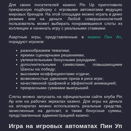
Для своих посетителей казино Pin Up приготовило
прекрасную подборку с игровыми автоматами ведущих
мировых брендов. На этой площадке можно играть в демо
режиме или на деньги. Любой совершеннолетний
пользователь может выбирать понравившиеся слоты из
коллекции и начинать игру с реальными ставками.
Азартные игры, представленные в
казино Пин Ап
,
порадуют игроков:
разнообразием тематики;
яркими сценарными решениями;
увлекательными бонусными раундами;
дополнительными символами, повышающими
Шансы на победу;
высокими коэффициентами отдачи;
возможностью удвоения приза в риск игре;
качественной графикой и эффектной анимацией;
прекрасными суммами выигрышей.
Слоты можно запускать на официальном сайте клуба Pin
Ap или на рабочих зеркалах казино. Для игры на деньги
на аппаратах можно использовать реальные средства,
зачисленные на депозит, а также бонусные суммы,
представленные администрацией казино.
Игра на игровых автоматах Пин Уп