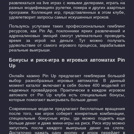
развлекаться на live играх с живыми дилерами, играть на
разных модификациях рулетки, покера и других азартных
программ. Коллекция игр, представленных в этом клубе,
удовлетворит запросы самых искушенных игроков.
Пользуясь услугами таких профессиональных гемблинг
ресурсов, как Pin Ap, поклонники ярких развлечений и
адреналиновых эмоций смогут увлекательно проводить
время за игрой на деньги. Тут можно получать
удовольствие от самого игрового процесса, зарабатывая
реальные выигрыши.
Бонусы и риск-игра в игровых автоматах Pin
Up
Онлайн казино Pin Up предлагает гемблерам большой
выбор разнобразных игровых автоматов. В данный
момент каталог включает в себя более 400 моделей от
надежных провайдеров. Практически в каждом игровом
автомате от Pin Up клуба есть специальные бонусы,
которые помогают выигрывать больше денег.
Современные модели предлагают бесплатные вращения
после того, как игрок соберет конкретные комбинации,
специальные бонусные игры, где можно поднять еще
больше денег и даже мини-игры на риск. Риск игру можно
запустить после каждого выигрыша денег на слоте.
Достаточно нажать одну кнопку, и игрок перейдет в