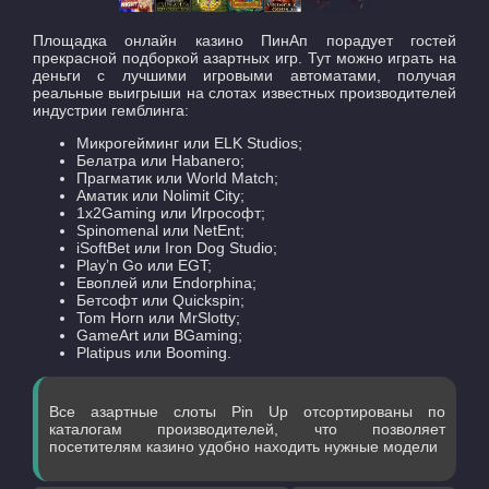
Площадка онлайн казино ПинАп порадует гостей
прекрасной подборкой азартных игр. Тут можно играть на
деньги с лучшими игровыми автоматами, получая
реальные выигрыши на слотах известных производителей
индустрии гемблинга:
Микрогейминг или ELK Studios;
Белатра или Habanero;
Прагматик или World Match;
Аматик или Nolimit City;
1x2Gaming или Игрософт;
Spinomenal или NetEnt;
iSoftBet или Iron Dog Studio;
Play’n Go или EGT;
Евоплей или Endorphina;
Бетсофт или Quickspin;
Tom Horn или MrSlotty;
GameArt или BGaming;
Platipus или Booming.
Все азартные слоты Pin Up отсортированы по
каталогам производителей, что позволяет
посетителям казино удобно находить нужные модели