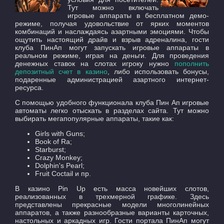
Тут можно включать
игровые аппараты в бесплатном демо-
режиме, получая удовольствие от ярких моментов
комбинаций и наслаждаясь азартными эмоциями. Чтобы
ощутить настоящий драйв и взрыв адреналина, гости
клуба ПинАп могут запускать игровые аппараты в
реальном режиме, играя на деньги. Для проведения
денежных ставок на слотах игроку нужно
пополнить
депозитный счет в казино
, либо использовать бонусы,
подаренные администрацией азартного интернет-
ресурса.
С помощью удобного функционала клуба Пин Ап игровые
автоматы легко отыскать в разделах сайта. Тут можно
выбирать мегапопулярные аппараты, такие как:
Girls with Guns;
Book of Ra;
Starburst;
Crazy Monkey;
Dolphin's Pearl;
Fruit Coctail и пр.
В казино Pin Up есть масса новейших слотов,
реализованных в трехмерной графике. Здесь
представлены прекрасные модели многолинейных
аппаратов, а также разнообразные варианты карточных,
настольных и аркадных игр. Гости портала ПинАп могут