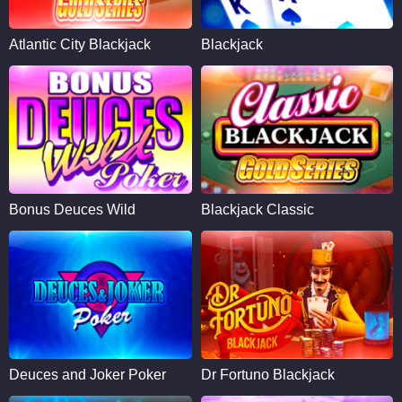
Atlantic City Blackjack
Blackjack
Bonus Deuces Wild
Blackjack Classic
Deuces and Joker Poker
Dr Fortuno Blackjack