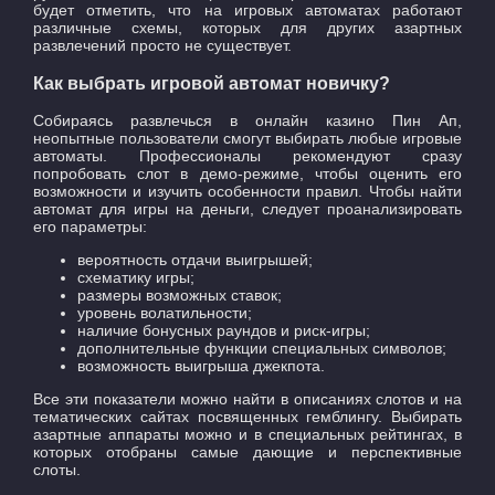
будет отметить, что на игровых автоматах работают
различные схемы, которых для других азартных
развлечений просто не существует.
Как выбрать игровой автомат новичку?
Собираясь развлечься в онлайн казино Пин Ап,
неопытные пользователи смогут выбирать любые игровые
автоматы. Профессионалы рекомендуют сразу
попробовать слот в демо-режиме, чтобы оценить его
возможности и изучить особенности правил. Чтобы найти
автомат для игры на деньги, следует проанализировать
его параметры:
вероятность отдачи выигрышей;
схематику игры;
размеры возможных ставок;
уровень волатильности;
наличие бонусных раундов и риск-игры;
дополнительные функции специальных символов;
возможность выигрыша джекпота.
Все эти показатели можно найти в описаниях слотов и на
тематических сайтах посвященных гемблингу. Выбирать
азартные аппараты можно и в специальных рейтингах, в
которых отобраны самые дающие и перспективные
слоты.