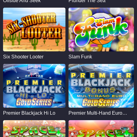
Offside And Seek
Plunder The Sea
Six Shooter Looter
Slam Funk
Premier Blackjack Hi Lo
Premier Multi-Hand Euro Bonus Blackjack