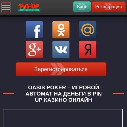
Вход
Регистрация
Зарегистрироваться
OASIS POKER – ИГРОВОЙ
АВТОМАТ НА ДЕНЬГИ В PIN
UP КАЗИНО ОНЛАЙН