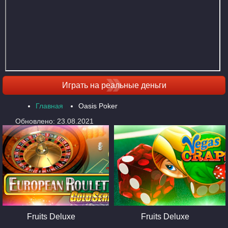
Играть на реальные деньги
Главная
Oasis Poker
Обновлено: 23.08.2021
Fruits Deluxe
Fruits Deluxe