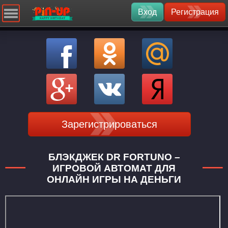
Вход
Регистрация
Зарегистрироваться
БЛЭКДЖЕК DR FORTUNO –
ИГРОВОЙ АВТОМАТ ДЛЯ
ОНЛАЙН ИГРЫ НА ДЕНЬГИ