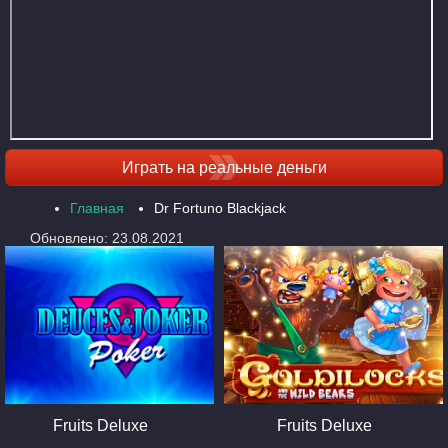
Играть на реальные деньги
Главная
Dr Fortuno Blackjack
Обновлено: 23.08.2021
Fruits Deluxe
Fruits Deluxe