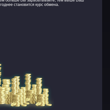
Чем больше Вы зарабатываете, тем выше Ваш
годнее становится курс обмена.