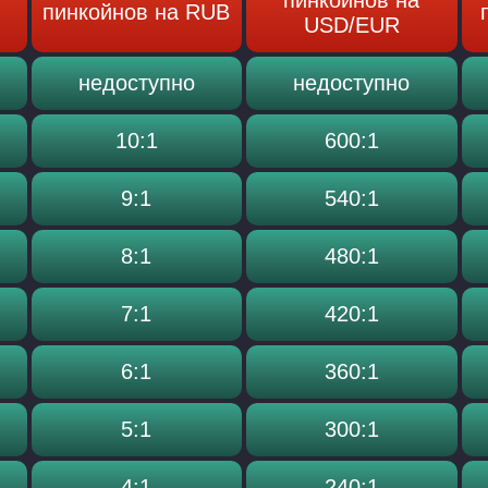
пинкойнов на RUB
USD/EUR
недоступно
недоступно
10:1
600:1
9:1
540:1
8:1
480:1
7:1
420:1
6:1
360:1
5:1
300:1
4:1
240:1