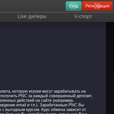
Вход
Регистрация
Live дилеры
V-спорт
валюта, которую игроки могут зарабатывать на
 получить PNC за каждый совершенный депозит,
еленных действий на сайте (например,
ждение email и т.п.). Заработанные PNC Вы
 с выгодным курсом. Курс обмена зависит от