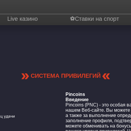
Live казино
⚽️Ставки на спорт
СИСТЕМА ПРИВИЛЕГИЙ
Pincoins
а
Введение
Pincoins (PNC) - это особая 
нашем Веб-сайте. Вы можете
а также за выполнение опред
ц удачи
заполнение профиля, подтвер
можете обменивать на бонусы