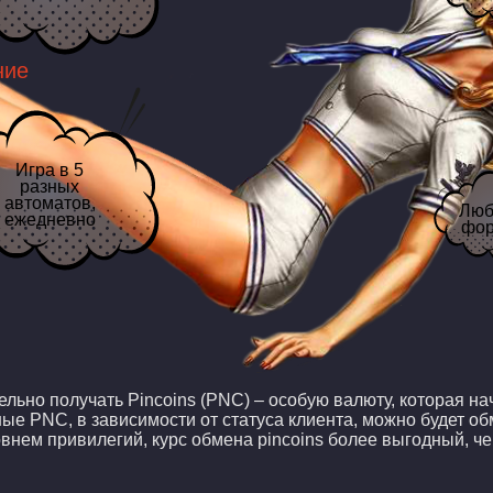
ние
Игра в 5
разных
автоматов,
Люб
ежедневно
фор
ельно получать Pincoins (PNC) – особую валюту, которая на
ые PNC, в зависимости от статуса клиента, можно будет об
нем привилегий, курс обмена pincoins более выгодный, че