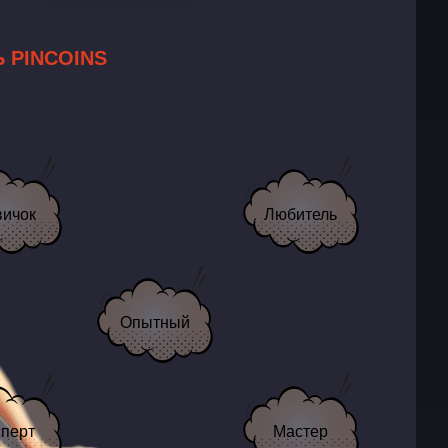
 PINCOINS
ичок
Любитель
Опытный
перт
Мастер