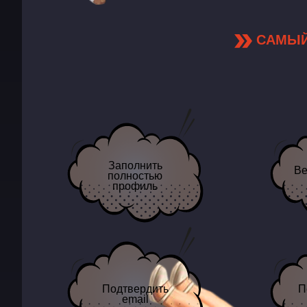
САМЫЙ
Заполнить
Ве
полностью
профиль
Подтвердить
П
email