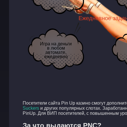
Ежедневное зада
Игра на деньги
в любом
автомате,
ежедневно
Посетители сайта Pin Up казино смогут дополнит
Suckers
и других популярных слотах. Заработанн
PinUp. Для ВИП посетителей, с повышенным уров
За что выдаются PNC?