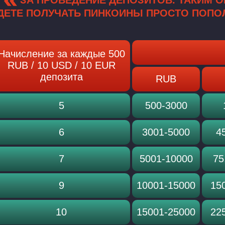
ДЕТЕ ПОЛУЧАТЬ ПИНКОИНЫ ПРОСТО ПОПО
Начисление за каждые 500
RUB / 10 USD / 10 EUR
депозита
RUB
5
500-3000
6
3001-5000
4
7
5001-10000
75
9
10001-15000
15
10
15001-25000
22