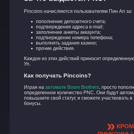
Pincoins начисляются пользователям Пин Ап за:
пополнение депозитного счета;
подтверждения адреса e-mail;
заполнение анкеты аккаунта;
подтверждение номера телефона;
выполнять задания казино;
прочие действия.
Каждое из этих действий приносит определенну
Уп.
Как получать Pincoins?
Играя на
автомате Boom Brothers
, просто попол
определенное количество PNC. Они будут автом
повышаете свой статус и сможете участвовать в
бонусы.
КРОМ
ПИНКОИН