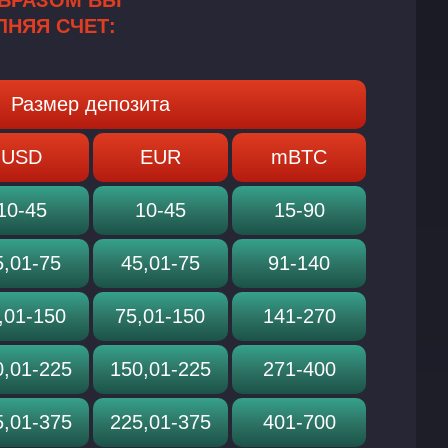
ЛНЯЯ СЧЕТ:
Размер депозита
USD
EUR
mBTC
10-45
10-45
15-90
5,01-75
45,01-75
91-140
,01-150
75,01-150
141-270
0,01-225
150,01-225
271-400
5,01-375
225,01-375
401-700