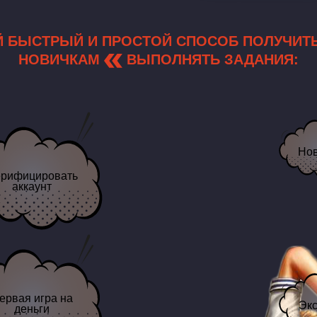
 БЫСТРЫЙ И ПРОСТОЙ СПОСОБ ПОЛУЧИТЬ
НОВИЧКАМ
ВЫПОЛНЯТЬ ЗАДАНИЯ:
Нов
рифицировать
аккаунт
ервая игра на
Экс
деньги