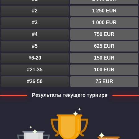
#2
1 250 EUR
#3
1 000 EUR
#4
750 EUR
#5
625 EUR
#6-20
150 EUR
#21-35
100 EUR
#36-50
75 EUR
Результаты текущего турнира