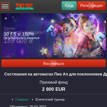
Вход
Регистрация
Турнир
Где мой подарок?
30 FS и 150%
Призовой фонд
безудержного веселья
159 000 ₴
Участвовать
Веселиться
Состязания на автоматах Пин Ап для поклонников Д
Призовой фонд
2 800 EUR
Главная
Египетский турнир
Обновлено: 26.04.2021